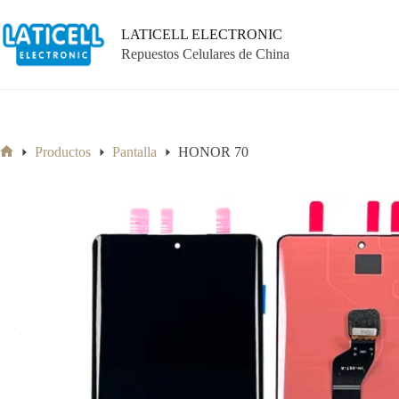
Saltar
al
LATICELL ELECTRONIC
contenido
Repuestos Celulares de China
Productos
Pantalla
HONOR 70
Inicio