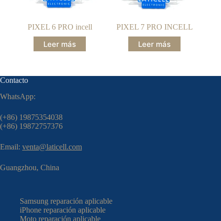
PIXEL 6 PRO incell
PIXEL 7 PRO INCELL
Leer más
Leer más
Contacto
WhatsApp:
(+86) 19875354038
(+86) 19872757376
Email:
venta@laticell.com
Guangzhou, China
Samsung reparación aplicable
iPhone reparación aplicable
Moto reparación aplicable