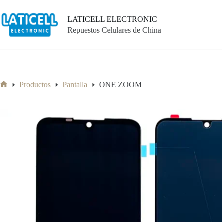
Saltar
al
LATICELL ELECTRONIC
contenido
Repuestos Celulares de China
Productos
Pantalla
ONE ZOOM
Inicio