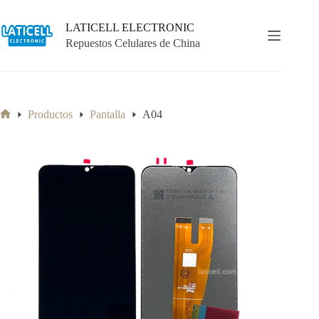
Saltar
al
LATICELL ELECTRONIC
contenido
Repuestos Celulares de China
Productos
Pantalla
A04
Inicio