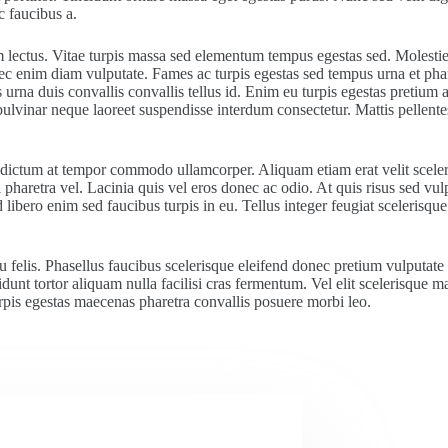
c faucibus a.
lectus. Vitae turpis massa sed elementum tempus egestas sed. Molestie 
nec enim diam vulputate. Fames ac turpis egestas sed tempus urna et phar
s urna duis convallis convallis tellus id. Enim eu turpis egestas pretiu
ulvinar neque laoreet suspendisse interdum consectetur. Mattis pellentes
etus dictum at tempor commodo ullamcorper. Aliquam etiam erat velit scel
pharetra vel. Lacinia quis vel eros donec ac odio. At quis risus sed vulp
libero enim sed faucibus turpis in eu. Tellus integer feugiat scelerisq
elis. Phasellus faucibus scelerisque eleifend donec pretium vulputate s
dunt tortor aliquam nulla facilisi cras fermentum. Vel elit scelerisque m
is egestas maecenas pharetra convallis posuere morbi leo.