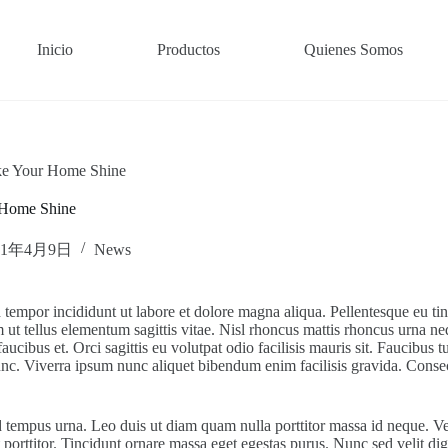
Inicio
Productos
Quienes Somos
ake Your Home Shine
 Home Shine
21年4月9日
News
 tempor incididunt ut labore et dolore magna aliqua. Pellentesque eu tin
m ut tellus elementum sagittis vitae. Nisl rhoncus mattis rhoncus urna ne
cibus et. Orci sagittis eu volutpat odio facilisis mauris sit. Faucibus 
c. Viverra ipsum nunc aliquet bibendum enim facilisis gravida. Consect
tempus urna. Leo duis ut diam quam nulla porttitor massa id neque. Ve
t porttitor. Tincidunt ornare massa eget egestas purus. Nunc sed velit di