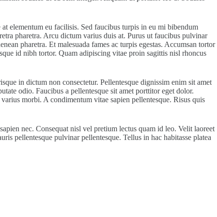
at elementum eu facilisis. Sed faucibus turpis in eu mi bibendum
etra pharetra. Arcu dictum varius duis at. Purus ut faucibus pulvinar
m aenean pharetra. Et malesuada fames ac turpis egestas. Accumsan tortor
que id nibh tortor. Quam adipiscing vitae proin sagittis nisl rhoncus
erisque in dictum non consectetur. Pellentesque dignissim enim sit amet
utate odio. Faucibus a pellentesque sit amet porttitor eget dolor.
ue varius morbi. A condimentum vitae sapien pellentesque. Risus quis
apien nec. Consequat nisl vel pretium lectus quam id leo. Velit laoreet
auris pellentesque pulvinar pellentesque. Tellus in hac habitasse platea