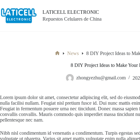
Saltar
al
LATICELL ELECTRONIC
contenido
Repuestos Celulares de China
News
8 DIY Project Ideas to M
Inicio
8 DIY Project Ideas to Make Your
zhongyezhu@gmail.com
20
Lorem ipsum dolor sit amet, consectetur adipiscing elit, sed do eiusmod
nulla facilisi nullam. Feugiat nisl pretium fusce id. Dui nunc mattis eni
Feugiat in fermentum posuere urna nec tincidunt. Donec massa sapien fau
convallis convallis. Mauris commodo quis imperdiet massa tincidunt nun
pellentesque nec nam.
Nibh nisl condimentum id venenatis a condimentum. Turpis egestas sed 
vulputate ut pharetra. Varius sit amet mattis vulputate enim nulla alique