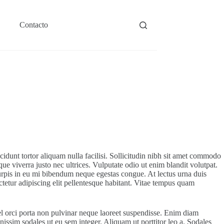
Contacto
cidunt tortor aliquam nulla facilisi. Sollicitudin nibh sit amet commodo
que viverra justo nec ultrices. Vulputate odio ut enim blandit volutpat.
turpis in eu mi bibendum neque egestas congue. At lectus urna duis
etur adipiscing elit pellentesque habitant. Vitae tempus quam
l orci porta non pulvinar neque laoreet suspendisse. Enim diam
gnissim sodales ut eu sem integer. Aliquam ut porttitor leo a. Sodales