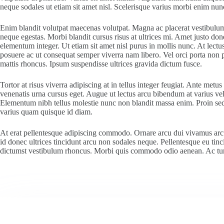
neque sodales ut etiam sit amet nisl. Scelerisque varius morbi enim nun
Enim blandit volutpat maecenas volutpat. Magna ac placerat vestibulum 
neque egestas. Morbi blandit cursus risus at ultrices mi. Amet justo do
elementum integer. Ut etiam sit amet nisl purus in mollis nunc. At lectu
posuere ac ut consequat semper viverra nam libero. Vel orci porta non p
mattis rhoncus. Ipsum suspendisse ultrices gravida dictum fusce.
Tortor at risus viverra adipiscing at in tellus integer feugiat. Ante m
venenatis urna cursus eget. Augue ut lectus arcu bibendum at varius vel 
Elementum nibh tellus molestie nunc non blandit massa enim. Proin sed 
varius quam quisque id diam.
At erat pellentesque adipiscing commodo. Ornare arcu dui vivamus arcu f
id donec ultrices tincidunt arcu non sodales neque. Pellentesque eu tinci
dictumst vestibulum rhoncus. Morbi quis commodo odio aenean. Ac turp