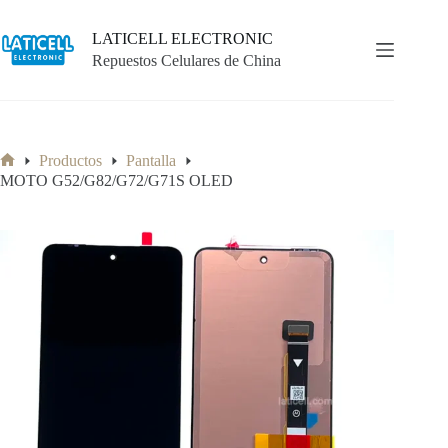
Saltar
al
LATICELL ELECTRONIC
contenido
Repuestos Celulares de China
Productos
Pantalla
Inicio
MOTO G52/G82/G72/G71S OLED