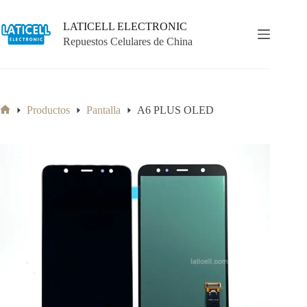
Saltar
al
LATICELL ELECTRONIC
contenido
Repuestos Celulares de China
Productos
Pantalla
A6 PLUS OLED
Inicio